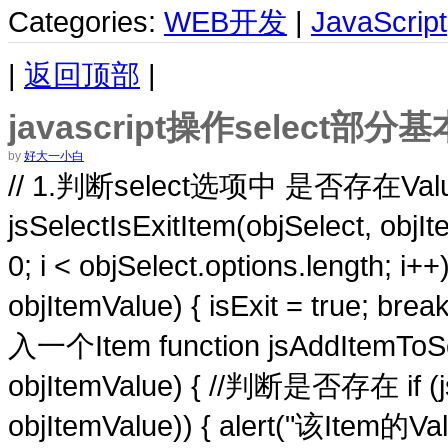
Categories:
WEB开发
|
JavaScript
|
返回顶部
|
javascript操作select部分
by
好大一小白
// 1.判断select选项中 是否存在Value=
jsSelectIsExitItem(objSelect, objIte
0; i < objSelect.options.length; i++)
objItemValue) { isExit = true; bre
入一个Item function jsAddItemToSel
objItemValue) { //判断是否存在 if (jsS
objItemValue)) { alert("该Item的