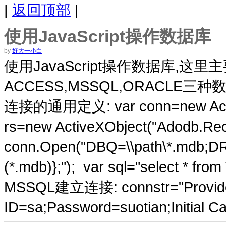
|
返回顶部
|
使用JavaScript操作数据库
by
好大一小白
使用JavaScript操作数据库,这
ACCESS,MSSQL,ORACLE三种
连接的通用定义: var conn=new Active
rs=new ActiveXObject("Adodb
conn.Open("DBQ=\\path\*.mdb;DR
(*.mdb)};"); var sql="select * fro
MSSQL建立连接: connstr="Provid
ID=sa;Password=suotian;Initial Ca