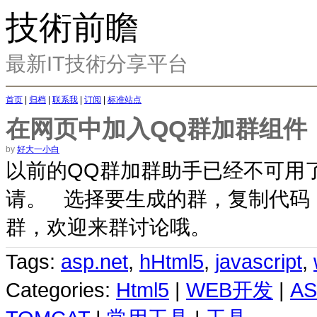
技術前瞻
最新IT技術分享平台
首页
|
归档
|
联系我
|
订阅
|
标准站点
在网页中加入QQ群加群组件
by
好大一小白
以前的QQ群加群助手已经不可用了，
请。 选择要生成的群，复制代码，
群，欢迎来群讨论哦。
Tags:
asp.net
,
hHtml5
,
javascript
,
Categories:
Html5
|
WEB开发
|
AS