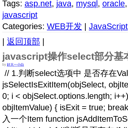
Tags:
asp.net
,
java
,
mysql
,
oracle
javascript
Categories:
WEB开发
|
JavaScript
|
返回顶部
|
javascript操作select部分
by
好大一小白
// 1.判断select选项中 是否存在Value=
jsSelectIsExitItem(objSelect, objIte
0; i < objSelect.options.length; i++)
objItemValue) { isExit = true; bre
入一个Item function jsAddItemToSel