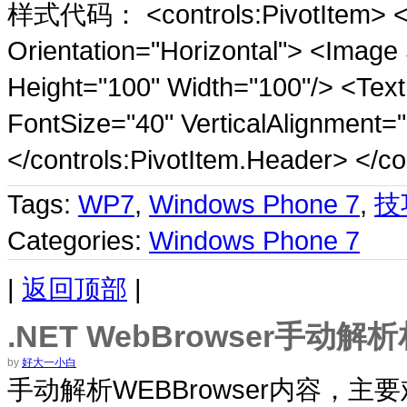
样式代码： <controls:PivotItem> <co
Orientation="Horizontal"> <Image 
Height="100" Width="100"/> <TextBl
FontSize="40" VerticalAlignment=
</controls:PivotItem.Header> </co
Tags:
WP7
,
Windows Phone 7
,
技
Categories:
Windows Phone 7
|
返回顶部
|
.NET WebBrowser手动
by
好大一小白
手动解析WEBBrowser内容，