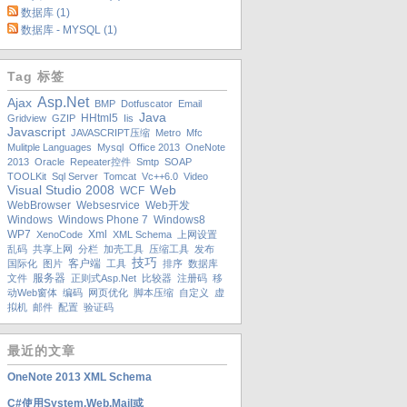
数据库 (1)
数据库 - MYSQL (1)
Tag 标签
Asp.net
Ajax
BMP
Dotfuscator
Email
Java
HHtml5
Gridview
GZIP
Iis
Javascript
JAVASCRIPT压缩
Metro
Mfc
Mulitple Languages
Mysql
Office 2013
OneNote
2013
Oracle
Repeater控件
Smtp
SOAP
TOOLKit
Sql Server
Tomcat
Vc++6.0
Video
Visual Studio 2008
Web
WCF
WebBrowser
Websesrvice
Web开发
Windows
Windows Phone 7
Windows8
WP7
Xml
XenoCode
XML Schema
上网设置
乱码
共享上网
分栏
加壳工具
压缩工具
发布
技巧
客户端
国际化
图片
工具
排序
数据库
服务器
文件
正则式asp.net
比较器
注册码
移
动web窗体
编码
网页优化
脚本压缩
自定义
虚
拟机
邮件
配置
验证码
最近的文章
OneNote 2013 XML Schema
C#使用System.Web.Mail或