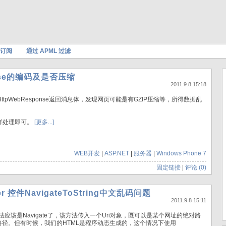
订阅
通过 APML 过滤
onse的编码及是否压缩
2011.9.8 15:18
理HttpWebResponse返回消息体，发现网页可能是有GZIP压缩等，所得数据乱
一样处理即可。
[更多...]
WEB开发
|
ASP.NET
|
服务器
|
Windows Phone 7
固定链接
|
评论 (0)
ser 控件NavigateToString中文乱码问题
2011.9.8 15:11
方法应该是Navigate了，该方法传入一个Uri对象，既可以是某个网址的绝对路
页的相对路径。但有时候，我们的HTML是程序动态生成的，这个情况下使用