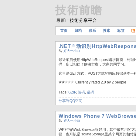
技術前瞻
最新IT技術分享平台
首页
归档
联系
搜索
标签
.NET自动识别HttpWebResp
By
好大一小白
最近项目使用HttpWebRequest请求网页，处
码，所以相处了解决方案，大家共同学习。
这里是GET方式，POST方式的响应数据基本
Currently rated 2.0 by 2 people
Tags:
GZIP
,
编码
,
乱码
分享到QQ空间
Windows Phone 7 WebBrow
By
好大一小白
WP7中的WebBrowser很好用，其中最常用的
径，也可以是IsolateStorage里某个网