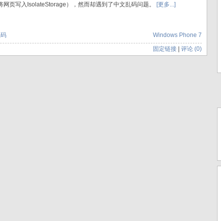
先将网页写入IsolateStorage），然而却遇到了中文乱码问题。
[更多...]
乱码
Windows Phone 7
固定链接
|
评论 (0)