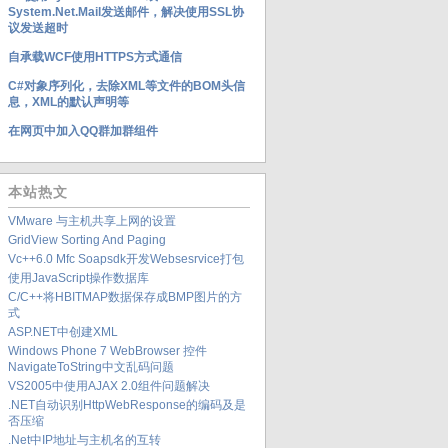
System.Net.Mail发送邮件，解决使用SSL协
议发送超时
自承载WCF使用HTTPS方式通信
C#对象序列化，去除XML等文件的BOM头信
息，XML的默认声明等
在网页中加入QQ群加群组件
本站热文
VMware 与主机共享上网的设置
GridView Sorting And Paging
Vc++6.0 Mfc Soapsdk开发websesrvice打包
使用JavaScript操作数据库
C/c++将HBITMAP数据保存成BMP图片的方
式
ASP.NET中创建XML
Windows Phone 7 WebBrowser 控件
NavigateToString中文乱码问题
VS2005中使用AJAX 2.0组件问题解决
.NET自动识别HttpWebResponse的编码及是
否压缩
.Net中IP地址与主机名的互转