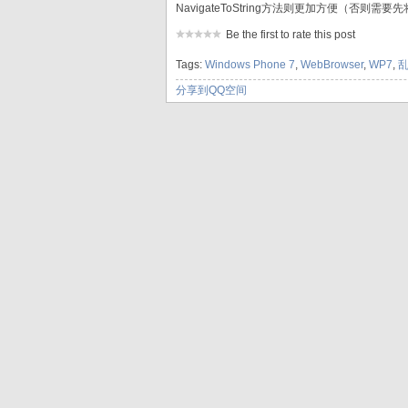
NavigateToString方法则更加方便（否则需要
Be the first to rate this post
Tags:
Windows Phone 7
,
WebBrowser
,
WP7
,
分享到QQ空间