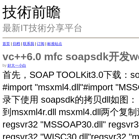
技術前瞻
最新IT技術分享平台
首页
|
归档
|
联系我
|
订阅
|
标准站点
vc++6.0 mfc soapsdk开发w
by
好大一小白
首先，SOAP TOOLKit3.0下载：soa
#import "msxml4.dll"#impor
录下使用 soapsdk的拷贝dll如图
到msxml4r.dll msxml4.d
regsvr32 "MSSOAP30.dll" regsvr
regsvr32 "WISC30.dll"regsvr