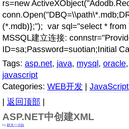
rs=new ActiveXObject("Adodb
conn.Open("DBQ=\\path\*.mdb;DR
(*.mdb)};"); var sql="select * fro
MSSQL建立连接: connstr="Provid
ID=sa;Password=suotian;Initial Ca
Tags:
asp.net
,
java
,
mysql
,
oracle
javascript
Categories:
WEB开发
|
JavaScript
|
返回顶部
|
ASP.NET中创建XML
by
好大一小白