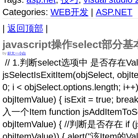
Categories:
WEB开发
|
ASP.NET
|
返回顶部
|
javascript操作select部分
by
好大一小白
// 1.判断select选项中 是否存在Value=
jsSelectIsExitItem(objSelect, objIte
0; i < objSelect.options.length; i++)
objItemValue) { isExit = true; bre
入一个Item function jsAddItemToSel
objItemValue) { //判断是否存在 if (jsS
objItemValue)) { alert("该Ite