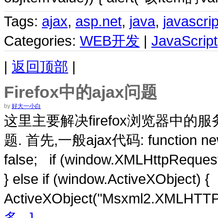
Tags:
ajax
,
asp.net
,
java
,
javascrip
Categories:
WEB开发
|
JavaScript
|
返回顶部
|
Firefox中的ajax问题
by
好大一小白
这里主要解决firefox浏览器中的服务
题. 首先,一般ajax代码: function new
false; if (window.XMLHttpReque
} else if (window.ActiveXObject
ActiveXObject("Msxml2.XMLH
多...]